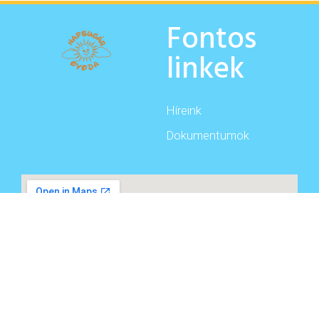
Fontos
linkek
Híreink
Dokumentumok