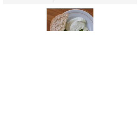
NapsiOvi Fetazell krém
NapsiOvi Gomba krém