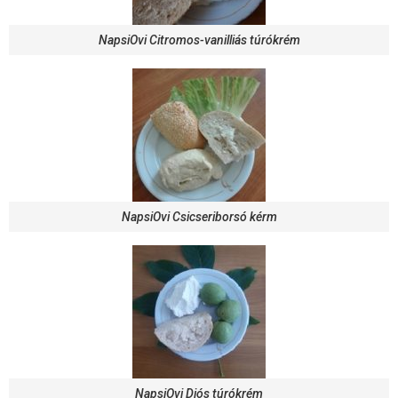
NapsiOvi Citromos-vanilliás túrókrém
NapsiOvi Csicseriborsó kérm
NapsiOvi Diós túrókrém