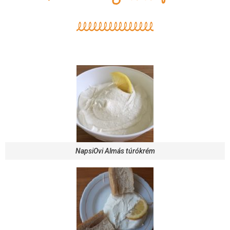
NapsiOvi Almás túrókrém