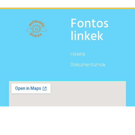
Fontos
linkek
Híreink
Dokumentumok