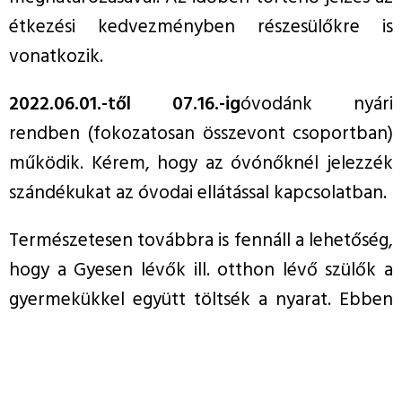
étkezési kedvezményben részesülőkre is
vonatkozik.
2022.06.01.-től 07.16.-ig
óvodánk nyári
rendben (fokozatosan összevont csoportban)
működik. Kérem, hogy az óvónőknél jelezzék
szándékukat az óvodai ellátással kapcsolatban.
Természetesen továbbra is fennáll a lehetőség,
hogy a Gyesen lévők ill. otthon lévő szülők a
gyermekükkel együtt töltsék a nyarat. Ebben
az esetben, előzetes jelzés után, külön kérelem
nélkül igazoltnak tekintjük az óvodai hiányzást.