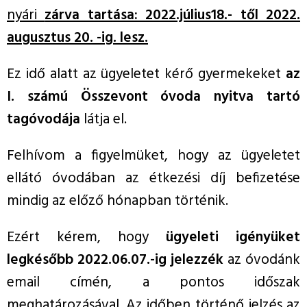
nyári
zárva tartása: 2022.július18.- től 2022.
augusztus 20. -ig. lesz
.
Ez idő alatt az ügyeletet kérő gyermekeket
az
I. számú Összevont óvoda nyitva tartó
tagóvodája
látja el.
Felhívom a figyelmüket, hogy az ügyeletet
ellátó óvodában az étkezési díj befizetése
mindig az előző hónapban történik.
Ezért kérem, hogy
ügyeleti igényüket
legkésőbb 2022.06.07.-ig jelezzék
az óvodánk
email címén, a pontos időszak
meghatározásával. Az időben történő jelzés az