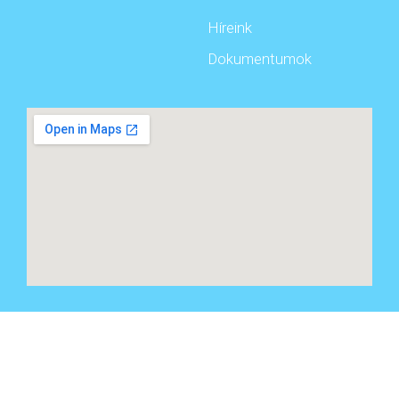
Híreink
Dokumentumok
© 2020 Minden jog fenntartva
Made with
with Viktória Marketing​